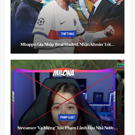
THẾ GIỚI
Người Đàn Ông Bắt Cháu Gái 5 Tuổi Đeo Vòng L
Khoản ‘lót…
Vật Nuôi,…
THỂ THAO
VFF Nhận Lệnh Từ AFC, CLB Nào Sẽ Phải Rời Sâ
ạo Nhà Nước…
Động Hàng…