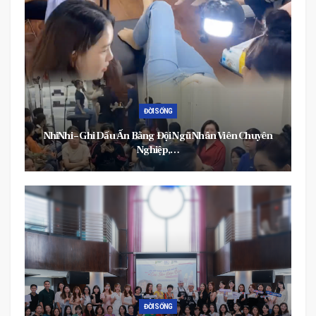
THỂ THAO
 Viên Chuyên
MyTV – Phá Vỡ Mọi Quy Tắc Xem Thể Thao Tr
Thống…
ĐỜI SỐNG