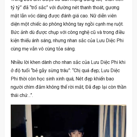
tỷ tỷ” đã “trổ sắc” với đường nét thanh thoát, gương
mặt lẫn vóc dáng được đánh giá cao. Nữ diễn viên
diện một chiếc áo phông không tay ngồi cạnh mẹ ruột.
Bức ảnh dù được chụp với công nghệ cũ và trong điều
kiện thiếu ánh sáng, nhưng nhan sắc của Lưu Diệc Phi
cùng mẹ vẫn vô cùng tỏa sáng.
Nhiều lời khen dành cho nhan sắc của Lưu Diệc Phi khi
ở độ tuổi “bẻ gẫy sừng trâu”: “Chị quá đẹp; Lưu Diệc
Phi thời còn học sinh xinh quá; Nét đẹp khiến bao
người chìm đắm không thể rời mắt; Đã đẹp lại còn thần
thái chứ…”.