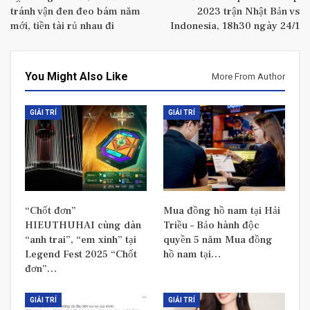
tránh vận đen đeo bám năm
2023 trận Nhật Bản vs
mới, tiền tài rủ nhau đi
Indonesia, 18h30 ngày 24/1
You Might Also Like
More From Author
GIẢI TRÍ
GIẢI TRÍ
“Chốt đơn”
Mua đồng hồ nam tại Hải
HIEUTHUHAI cùng dàn
Triều – Bảo hành độc
“anh trai”, “em xinh” tại
quyền 5 năm Mua đồng
Legend Fest 2025 “Chốt
hồ nam tại…
đơn”…
GIẢI TRÍ
GIẢI TRÍ