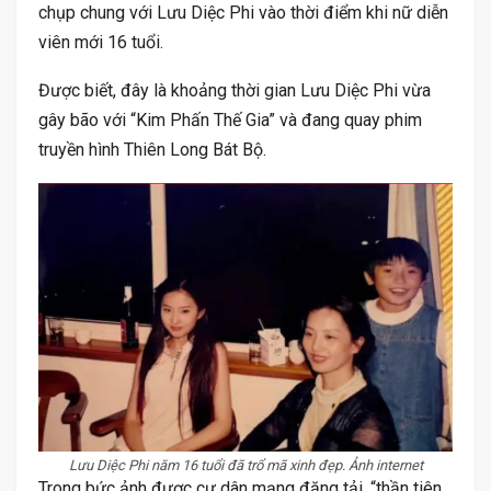
chụp chung với Lưu Diệc Phi vào thời điểm khi nữ diễn
viên mới 16 tuổi.
Được biết, đây là khoảng thời gian Lưu Diệc Phi vừa
gây bão với “Kim Phấn Thế Gia” và đang quay phim
truyền hình Thiên Long Bát Bộ.
Lưu Diệc Phi năm 16 tuổi đã trổ mã xinh đẹp. Ảnh internet
Trong bức ảnh được cư dân mạng đăng tải, “thần tiên