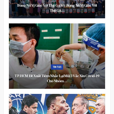
 Vị Giác Với
Kinh Nghiệm Chọn Kệ Công Nghiệp An Toàn, 
Lượng Kinh…
TIN TỨC
 Xin Covid-19
Bộ Y Tế Dự Kiến Phân Bổ Vaccine Covid-19 Ch
Người Từ 18…