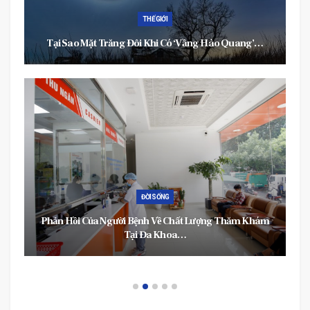
THẾ GIỚI
Tại Sao Mặt Trăng Đôi Khi Có ‘vầng Hào Quang’…
ĐỜI SỐNG
Phản Hồi Của Người Bệnh Về Chất Lượng Thăm Khám
Tại Đa Khoa…