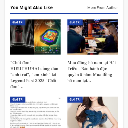
You Might Also Like
More From Author
GIẢI TRÍ
GIẢI TRÍ
“Chốt đơn”
Mua đồng hồ nam tại Hải
HIEUTHUHAI cùng dàn
Triều – Bảo hành độc
“anh trai”, “em xinh” tại
quyền 5 năm Mua đồng
Legend Fest 2025 “Chốt
hồ nam tại…
đơn”…
GIẢI TRÍ
GIẢI TRÍ