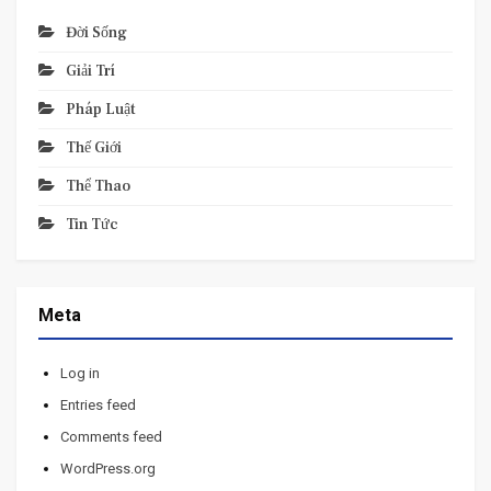
Đời Sống
Giải Trí
Pháp Luật
Thế Giới
Thể Thao
Tin Tức
Meta
Log in
Entries feed
Comments feed
WordPress.org