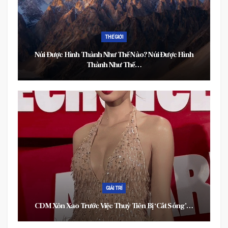
THẾ GIỚI
Núi Được Hình Thành Như Thế Nào? Núi Được Hình
Thành Như Thế…
GIẢI TRÍ
CDM Xôn Xao Trước Việc Thuỳ Tiên Bị ‘cắt Sóng’…