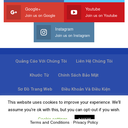
Google+
Youtube
Join us on Google
Join us on Youtube
Instagram
Join us on Instagram
Quảng Cáo Với Chúng Tôi
Liên Hệ Chúng Tôi
Khước Từ
Chính Sách Bảo Mật
Sơ Đồ Trang Web
Điều Khoản Và Điều Kiện
This website uses cookies to improve your experience. We'll
© 2026 - Tin tức. Đã đăng ký Bản quyền.
assume you're ok with this, but you can opt-out if you wish.
Cookie settings
ACCEPT
Terms and Conditions
-
Privacy Policy