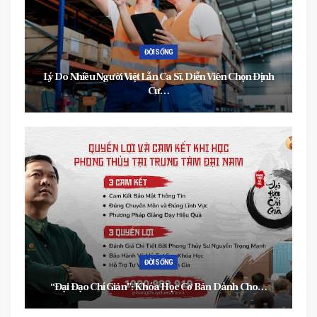
ĐỜI SỐNG
Lý Do Nhiều Người Việt Lẫn Ca Sĩ, Diễn Viên Chọn Định
Cư…
ĐỜI SỐNG
“Đại Đạo Chí Giản”: Khóa Học Cơ Bản Dành Cho…