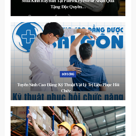
Mua Kính RayBan Tại Patrick Eyewear Nhận Quà
Tặng Độc Quyền…
ĐỜI SỐNG
Tuyển Sinh Cao Đẳng Kỹ Thuật Vật Lý Trị Liệu Phục Hồi
Chức…