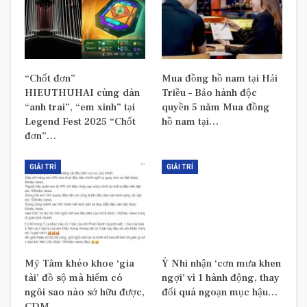
“Chốt đơn”
Mua đồng hồ nam tại Hải
HIEUTHUHAI cùng dàn
Triều – Bảo hành độc
“anh trai”, “em xinh” tại
quyền 5 năm Mua đồng
Legend Fest 2025 “Chốt
hồ nam tại…
đơn”…
GIẢI TRÍ
GIẢI TRÍ
Mỹ Tâm khéo khoe ‘gia
Ý Nhi nhận ‘cơn mưa khen
tài’ đồ sộ mà hiếm có
ngợi’ vì 1 hành động, thay
ngôi sao nào sở hữu được,
đổi quá ngoạn mục hậu…
CDM…