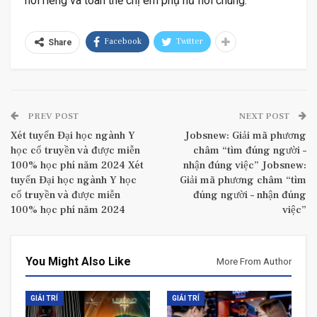
nói riêng và toàn thể chị em phụ nữ nói chung.
Facebook
Twitter
Share
PREV POST
NEXT POST
Xét tuyển Đại học ngành Y
Jobsnew: Giải mã phương
học cổ truyền và được miễn
châm “tìm đúng người –
100% học phí năm 2024 Xét
nhận đúng việc” Jobsnew:
tuyển Đại học ngành Y học
Giải mã phương châm “tìm
cổ truyền và được miễn
đúng người – nhận đúng
100% học phí năm 2024
việc”
You Might Also Like
More From Author
GIẢI TRÍ
GIẢI TRÍ