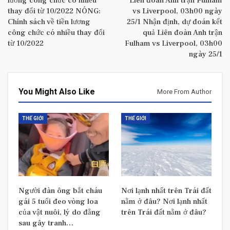
lương công chức có nhiều
Liên đoàn Anh trận Fulham
thay đổi từ 10/2022 NÓNG:
vs Liverpool, 03h00 ngày
Chính sách về tiền lương
25/1 Nhận định, dự đoán kết
công chức có nhiều thay đổi
quả Liên đoàn Anh trận
từ 10/2022
Fulham vs Liverpool, 03h00
ngày 25/1
You Might Also Like
More From Author
THẾ GIỚI
THẾ GIỚI
Người đàn ông bắt cháu
Nơi lạnh nhất trên Trái đất
gái 5 tuổi đeo vòng loa
nằm ở đâu? Nơi lạnh nhất
của vật nuôi, lý do đằng
trên Trái đất nằm ở đâu?
sau gây tranh…