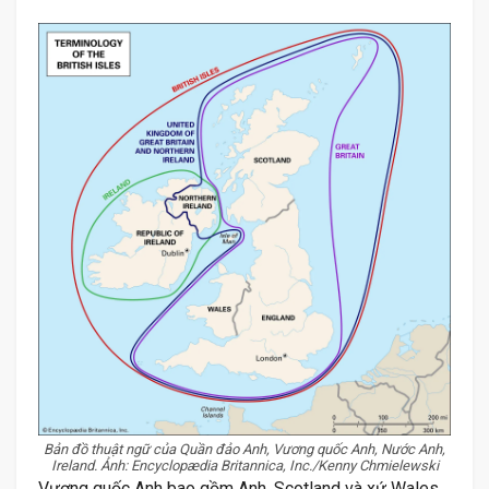
Bản đồ thuật ngữ của Quần đảo Anh, Vương quốc Anh, Nước Anh,
Ireland. Ảnh: Encyclopædia Britannica, Inc./Kenny Chmielewski
Vương quốc Anh bao gồm Anh, Scotland và xứ Wales.