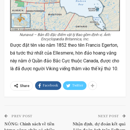
Nunavut – Bản đồ đặc điểm vật lý Bao gồm định vị. Ảnh:
Encyclopædia Britannica, Inc.
Được đặt tên vào năm 1852 theo tên Francis Egerton,
bá tước thứ nhất của Ellesmere, hòn đảo hoang vắng
này nằm ở Quần đảo Bắc Cực thuộc Canada, được cho
là đã được người Viking viếng thăm vào thế kỷ thứ 10.
Facebook
Twitter
Share
PREV POST
NEXT POST
NÓNG: Chính sách về tiền
Nhận định, dự đoán kết quả