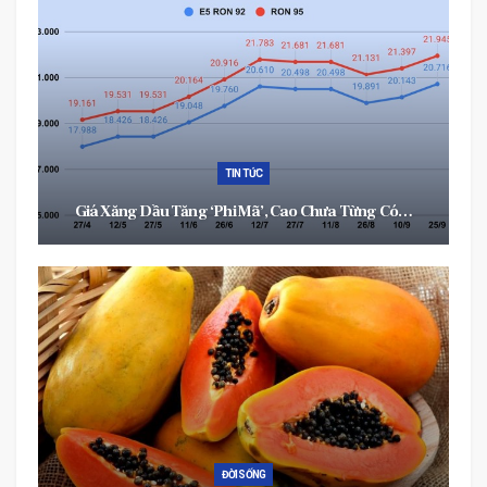
THỂ THAO
VFF Nhận Lệnh Từ AFC, CLB Nào Sẽ Phải Rời Sân Vận
Động Hàng…
ĐỜI SỐNG