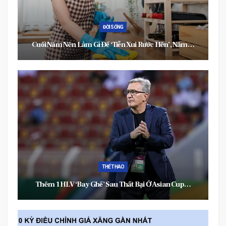
GIẢI TRÍ
Video: Hậu Trường Diễn Xuất ‘thần Sầu’ Của Trang…
ĐỜI SỐNG
Bí Quyết Khỏe Đẹp Từ Xương Của Phụ Nữ Hiện Đại Bí
Quyết Khỏe…