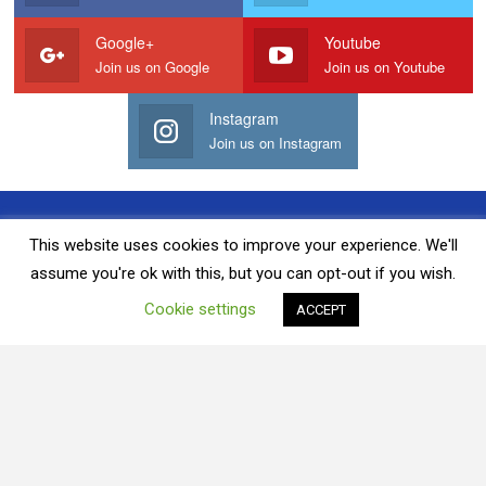
Google+
Youtube
Join us on Google
Join us on Youtube
Instagram
Join us on Instagram
Quảng Cáo Với Chúng Tôi
Liên Hệ Chúng Tôi
This website uses cookies to improve your experience. We'll
assume you're ok with this, but you can opt-out if you wish.
Khước Từ
Chính Sách Bảo Mật
Cookie settings
ACCEPT
Sơ Đồ Trang Web
Điều Khoản Và Điều Kiện
© 2026 - Tin tức. Đã đăng ký Bản quyền.
Terms and Conditions
-
Privacy Policy