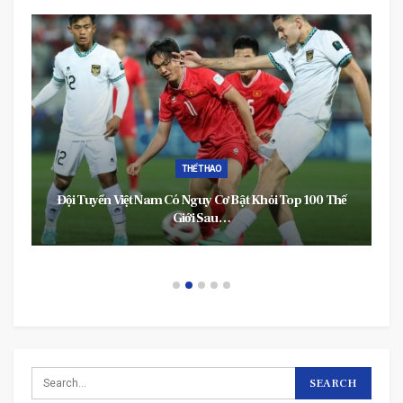
THỂ THAO
Đội Tuyển Việt Nam Có Nguy Cơ Bật Khỏi Top 100 Thế
Giới Sau…