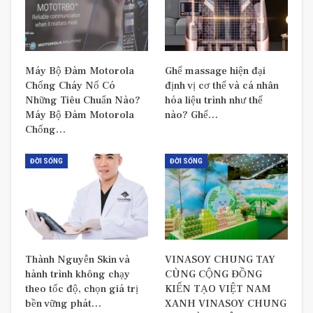
Máy Bộ Đàm Motorola
Ghế massage hiện đại
Chống Cháy Nổ Có
định vị cơ thể và cá nhân
Những Tiêu Chuẩn Nào?
hóa liệu trình như thế
Máy Bộ Đàm Motorola
nào? Ghế…
Chống…
ĐỜI SỐNG
ĐỜI SỐNG
Thành Nguyễn Skin và
VINASOY CHUNG TAY
hành trình không chạy
CÙNG CỘNG ĐỒNG
theo tốc độ, chọn giá trị
KIẾN TẠO VIỆT NAM
bền vững phát…
XANH VINASOY CHUNG