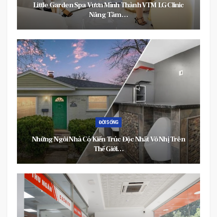
Little Garden Spa Vươn Mình Thành VTM LG Clinic
Nâng Tầm…
ĐỜI SỐNG
Những Ngôi Nhà Có Kiến Trúc Độc Nhất Vô Nhị Trên
Thế Giới…