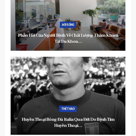
ĐỜI SỐNG
Phản Hồi Của Người Bệnh Về Chất Lượng Thăm Khám
Tại Đa Khoa…
THỂ THAO
Huyền Thoại Bóng Đá Italia Qua Đời Do Bệnh Tim
Huyền Thoại…