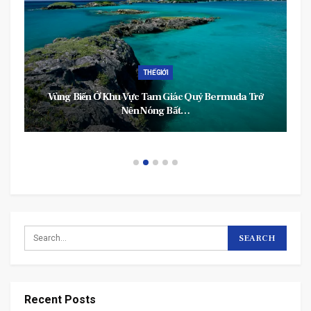
ĐỜI SỐNG
a Trở
Tết 2024: Món Đại Kỵ Không Nên Ăn, Biết Để Tránh Vận
Đen Đeo…
Recent Posts