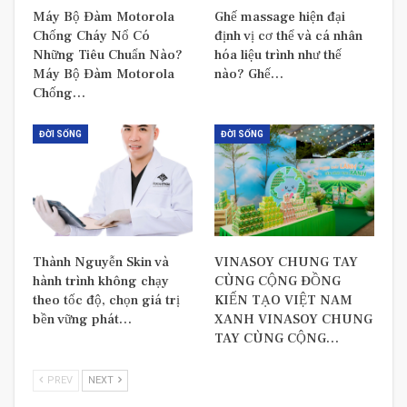
Máy Bộ Đàm Motorola
Ghế massage hiện đại
Chống Cháy Nổ Có
định vị cơ thể và cá nhân
Những Tiêu Chuẩn Nào?
hóa liệu trình như thế
Máy Bộ Đàm Motorola
nào? Ghế…
Chống…
ĐỜI SỐNG
ĐỜI SỐNG
Thành Nguyễn Skin và
VINASOY CHUNG TAY
hành trình không chạy
CÙNG CỘNG ĐỒNG
theo tốc độ, chọn giá trị
KIẾN TẠO VIỆT NAM
bền vững phát…
XANH VINASOY CHUNG
TAY CÙNG CỘNG…
PREV
NEXT