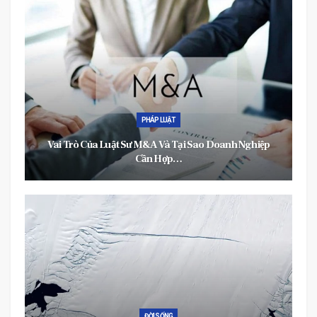
THỂ THAO
ghiệp
Hướng Dẫn Tập Gym Cho Người Mới Bắt Đầu Tránh
Chấn Thương…
ĐỜI SỐNG