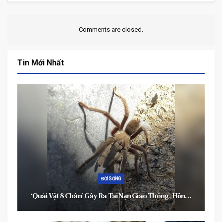
Comments are closed.
Tin Mới Nhất
ĐỜI SỐNG
, Hồn…
“Đại Đạo Chí Giản”: Khóa Học Cơ Bản Dành Cho…