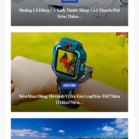
nh Phố
Cập Nhật KQXS Vietlott Siêu Nhanh, Siêu Chính Xác Tại
Xổ Số…
ĐỜI SỐNG
t? Mua
4 Tư Duy Sai Lầm Khiến Bạn Khó Tìm Được Việc Làm
Phù Hợp 4…