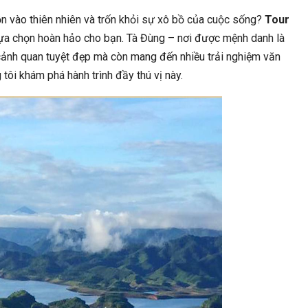
 Nam Phẫn Nộ Với Trọng Tài
Tiến Sĩ Bác Sĩ Trần Hoàng Hải
n vào thiên nhiên và trốn khỏi sự xô bồ của cuộc sống?
Tour
aysia Sau Trận Thua…
Mang Tâm Sáng Và Kiế
lựa chọn hoàn hảo cho bạn. Tà Đùng – nơi được mệnh danh là
ảnh quan tuyệt đẹp mà còn mang đến nhiều trải nghiệm văn
ôi khám phá hành trình đầy thú vị này.
GIẢI TRÍ
ĐỜI SỐNG
tish Circus Mang Phong Cách
Bí Quyết Khỏe Đẹp Từ Xương C
ếc Châu Âu Đến Việt…
Hiện Đại Bí Quyết Khỏe
THỂ THAO
ĐỜI SỐNG