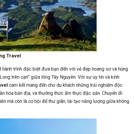
, Dự Đoán Kết Quả Asian Cup
Tập Đoàn Y Dược EBC: Nơi Ch
023 Trận Qatar Vs…
Được Đặt Lên Hàng Đầ
ăng Travel
TIN TỨC
THỂ THAO
Tướng Vũ Đức Đam: Các Tỉnh
Tuyển Việt Nam Bị VAR Tước Bà
t hành trình đặc biệt đưa bạn đến với vẻ đẹp hoang sơ và hùng
Gọi Nhân Dân Hạn Chế…
Indonesia…
ong trên cạn” giữa lòng Tây Nguyên. Với sự uy tín và kinh
avel
cam kết mang đến cho du khách những trải nghiệm độc
 văn hóa bản địa, và thưởng thức ẩm thực đặc sản. Chuyến đi
ên mà còn là cơ hội để thư giãn, tái tạo năng lượng giữa không
ĐỜI SỐNG
PHÁP LUẬT
ết Quả Xổ Số An Giang Chuẩn
Mức Lương Cơ Sở Và Lương Cơ 