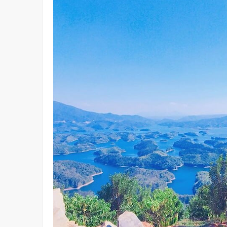
Không Chỉ Đơn Giản Là…
T