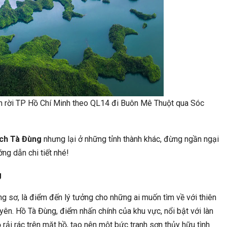
rời TP Hồ Chí Minh theo QL14 đi Buôn Mê Thuột qua Sóc
ịch Tà Đùng
nhưng lại ở những tỉnh thành khác, đừng ngần ngại
ng dẫn chi tiết nhé!
g
ng sơ, là điểm đến lý tưởng cho những ai muốn tìm về với thiên
ên. Hồ Tà Đùng, điểm nhấn chính của khu vực, nổi bật với làn
ải rác trên mặt hồ, tạo nên một bức tranh sơn thủy hữu tình