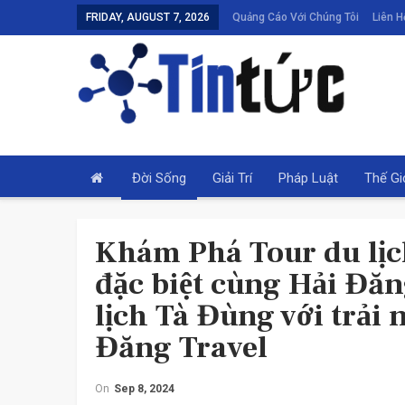
FRIDAY, AUGUST 7, 2026
Quảng Cáo Với Chúng Tôi
Liên H
Đời Sống
Giải Trí
Pháp Luật
Thế Gi
Khám Phá Tour du lịc
đặc biệt cùng Hải Đă
lịch Tà Đùng với trải
Đăng Travel
PHÁP LUẬT
On
Sep 8, 2024