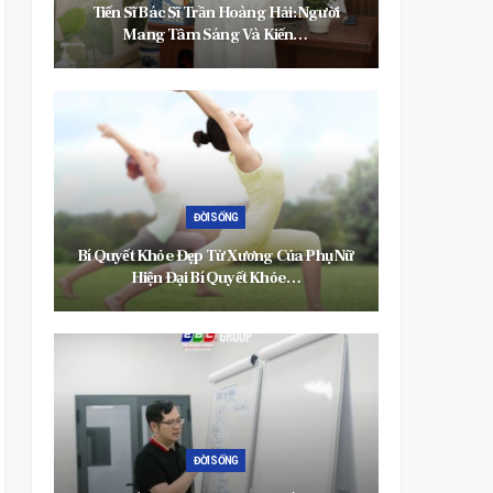
: Người
Nhựa Việt Pháp Sản Xuất Và Phân Phối
n…
Toàn Quốc Lam Sóng Gỗ…
ĐỜI SỐNG
ủa Phụ Nữ
Chống Thấm Ngược – Giải Pháp Không
…
Thể Thiếu Cho Những Công…
GIẢI TRÍ