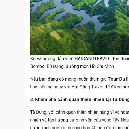
Xe và hướng dẫn viên HAIDANGTRAVEL đón đoàn 
Bombo, Bù Đăng, đường mòn Hồ Chí Minh
Nếu bạn đang có mong muốn tham gia
Tour Du l
hãy liên hệ ngay với Hải Đăng Travel
để được hướ
3. Khám phá cảnh quan thiên nhiên tại Tà Đùn
Tà Đùng, với cảnh quan thiên nhiên hùng vĩ và hoa
nhiên và tận hưởng sự bình yên của vùng Tây Nguy
nước xanh ngọc bích cùng hơn 40 hòn đảo lớn nhỏ r