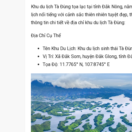
Khu du lịch Tà Đùng tọa lạc tại tỉnh Đắk Nông, n
lịch nổi tiếng với cảnh sắc thiên nhiên tuyệt đẹp,
thông tin chi tiết về địa chỉ khu du lịch Tà Đùng:
Địa Chỉ Cụ Thể
Tên Khu Du Lịch: Khu du lịch sinh thái Tà Đù
Vị Trí: Xã Đắk Som, huyện Đắk Glong, tỉnh 
Tọa Độ: 11.7765° N, 107.8745° E