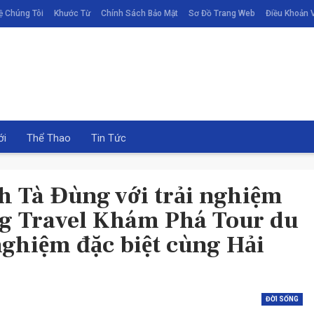
ệ Chúng Tôi
Khước Từ
Chính Sách Bảo Mật
Sơ Đồ Trang Web
Điều Khoản V
ới
Thể Thao
Tin Tức
h Tà Đùng với trải nghiệm
ng Travel Khám Phá Tour du
 nghiệm đặc biệt cùng Hải
THỂ THAO
ĐỜI SỐNG
ĐỜI SỐNG