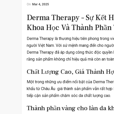
Nhận Định, Dự Đoá
On
Mar 4, 2025
2023 Tr
Derma Therapy – Sự Kết 
Khoa Học Và Thành Phần 
Derma Therapy là thương hiệu tiên phong trong v
người Việt Nam. Với sứ mệnh mang đến cho người
THỂ
Derma Therapy đã áp dụng công thức độc quyền k
rằng sản phẩm không chỉ hiệu quả mà còn an toàn 
Nhận Định, Dự Đoá
2023 Trận 
Chất Lượng Cao, Giá Thành Hợ
Một trong những ưu điểm nổi bật của Derma Ther
khẩu từ Châu Âu giá thành sản phẩm vẫn rất hợp l
tiếp cận sản phẩm chăm sóc da chất lượng cao.
Thành phần vàng cho làn da k
ĐỜI