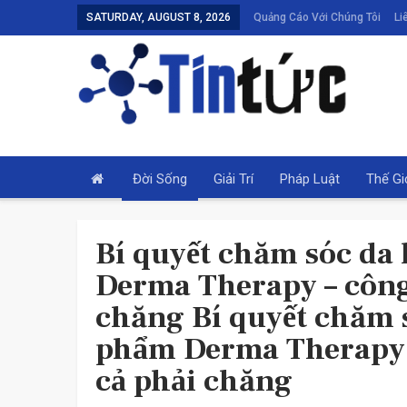
SATURDAY, AUGUST 8, 2026
Quảng Cáo Với Chúng Tôi
Li
Đời Sống
Giải Trí
Pháp Luật
Thế Gi
Bí quyết chăm sóc da 
Derma Therapy – công
chăng Bí quyết chăm s
phẩm Derma Therapy –
cả phải chăng
THỂ