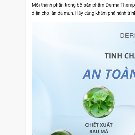
Xét Tuyển Đại H
Mỗi thành phần trong bộ sản phẩm Derma Therapy
Truyền Và Đ
diện cho làn da mụn. Hãy cùng khám phá hành trìn
PHÁ
Thuê Bao Di Động 
Khóa Từ 31
ĐỜI
Tự Tin Vượt Qua