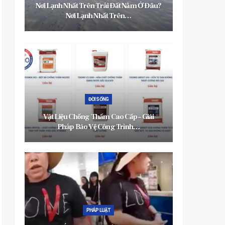
Nơi Lạnh Nhất Trên Trái Đất Nằm Ở Đâu?
Chủ Tịc
Nơi Lạnh Nhất Trên…
Q
ĐỜI SỐNG
Vật Liệu Chống Thấm Cao Cấp – Giải
Đừng Để 
Pháp Bảo Vệ Công Trình…
PHÁP LUẬT