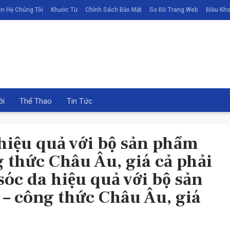
ên Hệ Chúng Tôi
Khước Từ
Chính Sách Bảo Mật
Sơ Đồ Trang Web
Điều Kho
ới
Thể Thao
Tin Tức
hiệu quả với bộ sản phẩm
 thức Châu Âu, giá cả phải
óc da hiệu quả với bộ sản
 công thức Châu Âu, giá
 THAO
ĐỜI SỐNG