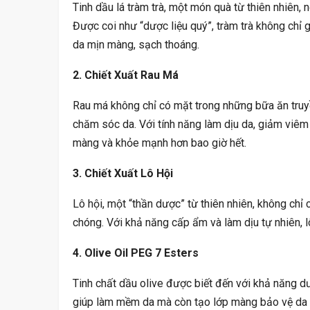
Tinh dầu lá tràm trà, một món quà từ thiên nhiên
Được coi như “dược liệu quý”, tràm trà không chỉ
da mịn màng, sạch thoáng.
2. Chiết Xuất Rau Má
Rau má không chỉ có mặt trong những bữa ăn truy
chăm sóc da. Với tính năng làm dịu da, giảm viêm v
màng và khỏe mạnh hơn bao giờ hết.
3. Chiết Xuất Lô Hội
Lô hội, một “thần dược” từ thiên nhiên, không ch
chóng. Với khả năng cấp ẩm và làm dịu tự nhiên, lô
4. Olive Oil PEG 7 Esters
Tinh chất dầu olive được biết đến với khả năng d
giúp làm mềm da mà còn tạo lớp màng bảo vệ da k