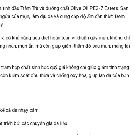
là tinh dầu Tràm Trà và dưỡng chất Olive Oil PEG-7 Esters. Sản
 ngứa của mụn, làm dịu da và cung cấp độ ẩm cần thiết. Đem
y.
Trà có khả năng tiêu diệt hoàn toàn vi khuẩn gây mụn, không chỉ
ng nhân, mụn ẩn, mà còn giúp giảm thâm đỏ sau mụn, mang lại
g trăm hợp chất sinh học quý giá không chỉ giúp giảm tình trạng
òn kiểm soát dầu thừa và chống oxy hóa, giúp làn da của bạn
, kể cả da nhạy cảm.
 triển bởi các chuyên gia da liễu.