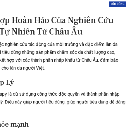
n Kết Quả Asian Cup
Top 6 Thức Uống Lúa Mạch, Sữa Cacao
ĐỜI SỐNG
ận Úc Vs…
Thơm Ngon, Bổ Dưỡng Top…
Hợp Hoàn Hảo Của Nghiên Cứu
Tự Nhiên Từ Châu Âu
iệc nghiên cứu tác động của môi trường và đặc điểm làn da
 tiêu dùng những sản phẩm chăm sóc da chất lượng cao,
 THAO
PHÁP LUẬT
ết hợp với các thành phần nhập khẩu từ Châu Âu, đảm bảo
cho làn da người Việt.
n Kết Quả Asian Cup
NLĐ Không Nghỉ Hết Ngày Phép Trong
Iraq Vs Việt…
Năm 2022 Có Được Thanh…
p Lý
apy là dù sử dụng công thức độc quyền và thành phần nhập
ý. Điều này giúp người tiêu dùng, giúp người tiêu dùng dễ dàng
hỏe mạnh
 SỐNG
ĐỜI SỐNG