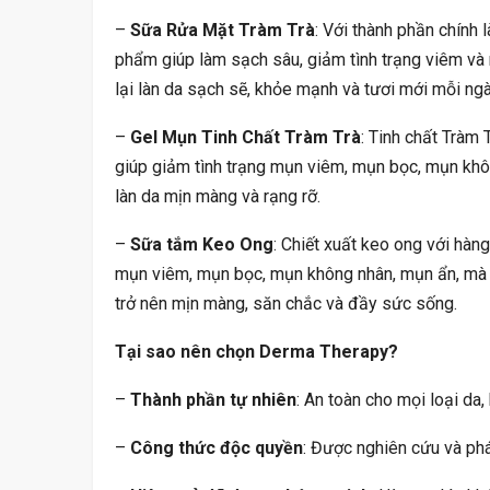
–
Sữa Rửa Mặt Tràm Trà
: Với thành phần chính 
phẩm giúp làm sạch sâu, giảm tình trạng viêm và
lại làn da sạch sẽ, khỏe mạnh và tươi mới mỗi ngà
–
Gel Mụn Tinh Chất Tràm Trà
: Tinh chất Tràm 
giúp giảm tình trạng mụn viêm, mụn bọc, mụn khô
làn da mịn màng và rạng rỡ.
–
Sữa tắm Keo Ong
: Chiết xuất keo ong với hàn
mụn viêm, mụn bọc, mụn không nhân, mụn ẩn, mà c
trở nên mịn màng, săn chắc và đầy sức sống.
Tại sao nên chọn Derma Therapy?
–
Thành phần tự nhiên
: An toàn cho mọi loại da
–
Công thức độc quyền
: Được nghiên cứu và phát