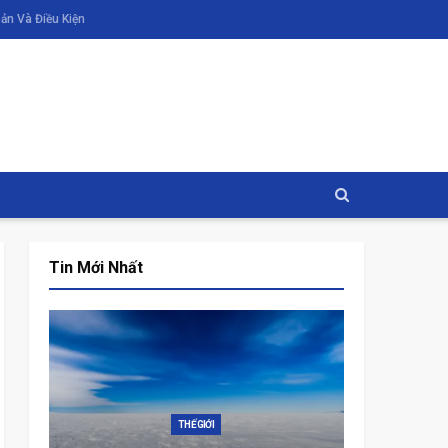
ản Và Điều Kiện
Tin Mới Nhất
THẾ GIỚI