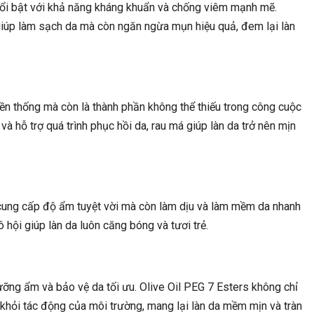
, nổi bật với khả năng kháng khuẩn và chống viêm mạnh mẽ.
 giúp làm sạch da mà còn ngăn ngừa mụn hiệu quả, đem lại làn
ền thống mà còn là thành phần không thể thiếu trong công cuộc
à hỗ trợ quá trình phục hồi da, rau má giúp làn da trở nên mịn
ỉ cung cấp độ ẩm tuyệt vời mà còn làm dịu và làm mềm da nhanh
 hội giúp làn da luôn căng bóng và tươi trẻ.
ưỡng ẩm và bảo vệ da tối ưu. Olive Oil PEG 7 Esters không chỉ
hỏi tác động của môi trường, mang lại làn da mềm mịn và tràn