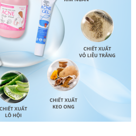
 Món Đồ Này Tự…
Hên’, Năm…