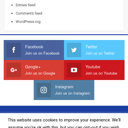
Entries feed
Comments feed
WordPress.org
Facebook
Twitter
Join us on Facebook
Join us on Twitter
Google+
Youtube
Join us on Google
Join us on Youtube
Instagram
Join us on Instagram
Quảng Cáo Với Chúng Tôi
Liên Hệ Chúng Tôi
This website uses cookies to improve your experience. We'll
assume you're ok with this, but you can opt-out if you wish.