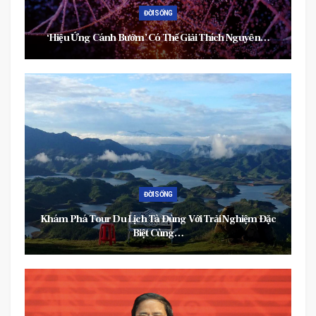
ĐỜI SỐNG
‘Hiệu Ứng Cánh Bướm’ Có Thể Giải Thích Nguyên…
ĐỜI SỐNG
Khám Phá Tour Du Lịch Tà Đùng Với Trải Nghiệm Đặc
Biệt Cùng…