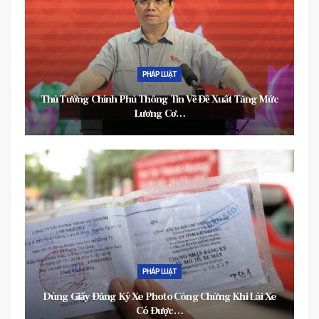
PHÁP LUẬT
Thủ Tướng Chính Phủ Thông Tin Về Đề Xuất Tăng Mức
Lương Cơ…
PHÁP LUẬT
Dùng Giấy Đăng Ký Xe Photo Công Chứng Khi Lái Xe
Có Được…