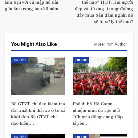
làm bạn với cá mập hổ dài
thế nào? HOT: Hai người
gần 5m trong hơn 20 năm
đẹp và ‘tú ông’ trong đường
dây mua bán dâm nghìn đô
sẽ bị xử lý thế nào?
You Might Also Like
More From Author
TIN TỨC
TIN TỨC
Bộ GTVT chỉ đạo kiểm tra
Phố đi bộ Hồ Gươm
đột xuất khí thải xe ô tô xả
nhuộm màu đỏ rực nhờ
khói đen Bộ GTVT chỉ
“Chuyển động cùng Cặp
đạo kiểm…
lá yêu…
TIN TỨC
TIN TỨC