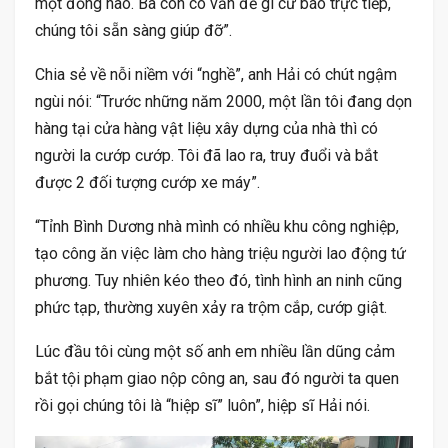
một đồng nào. Bà con có vấn đề gì cứ báo trực tiếp,
chúng tôi sẵn sàng giúp đỡ”.
Chia sẻ về nỗi niềm với “nghề”, anh Hải có chút ngậm
ngùi nói: “Trước những năm 2000, một lần tôi đang dọn
hàng tại cửa hàng vật liệu xây dựng của nhà thì có
người la cướp cướp. Tôi đã lao ra, truy đuổi và bắt
được 2 đối tượng cướp xe máy”.
“Tỉnh Bình Dương nhà mình có nhiều khu công nghiệp,
tạo công ăn việc làm cho hàng triệu người lao động tứ
phương. Tuy nhiên kéo theo đó, tình hình an ninh cũng
phức tạp, thường xuyên xảy ra trộm cắp, cướp giật.
Lúc đầu tôi cùng một số anh em nhiều lần dũng cảm
bắt tội phạm giao nộp công an, sau đó người ta quen
rồi gọi chúng tôi là “hiệp sĩ” luôn”, hiệp sĩ Hải nói.