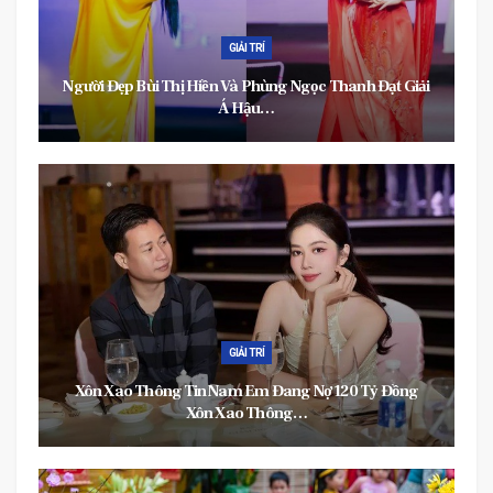
GIẢI TRÍ
Người Đẹp Bùi Thị Hiền Và Phùng Ngọc Thanh Đạt Giải
Á Hậu…
GIẢI TRÍ
Xôn Xao Thông Tin Nam Em Đang Nợ 120 Tỷ Đồng
Xôn Xao Thông…