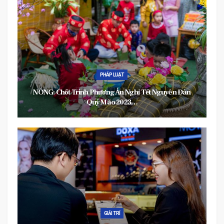
PHÁP LUẬT
NÓNG: Chốt Trình Phương Án Nghỉ Tết Nguyên Đán
Quý Mão 2023…
GIẢI TRÍ