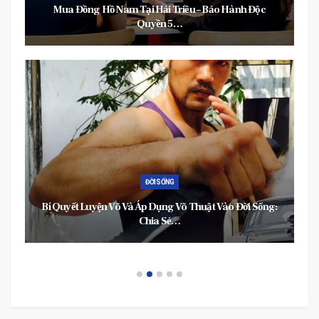
Mua Đồng Hồ Nam Tại Hải Triều – Bảo Hành Độc
Quyền 5…
ĐỜI SỐNG
Bí Quyết Luyện Võ Và Áp Dụng Võ Thuật Vào Đời Sống:
Chia Sẻ…