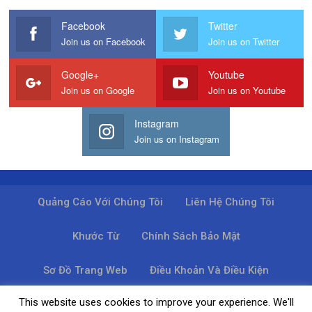
Facebook
Twitter
Join us on Facebook
Join us on Twitter
Google+
Youtube
Join us on Google
Join us on Youtube
Instagram
Join us on Instagram
Quảng Cáo Với Chúng Tôi
Liên Hệ Chúng Tôi
Khước Từ
Chính Sách Bảo Mật
Sơ Đồ Trang Web
Điều Khoản Và Điều Kiện
This website uses cookies to improve your experience. We'll
© 2026 - Tin tức. Đã đăng ký Bản quyền.