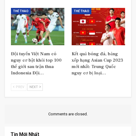
THỂ THAO
THỂ THAO
Đội tuyển Việt Nam có
Kết quả bóng đá, bảng
nguy cơ bật khỏi top 100
xếp hạng Asian Cup 2023
thế giới sau trận thua
mới nhất: Trung Quốc
Indonesia Đội…
nguy cơ bị loại…
PREV
NEXT
Comments are closed.
Tin Mới Nhất