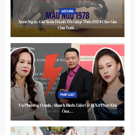
ĐỜI SỐNG
Xem Ngày Giờ Xuất Hành Tết Giáp Thìn 2024 Cho Gia
Chủ Tuổi…
PHÁP LUẬT
Vụ Phương Oanh – Shark Bình: Liệu Có Bị Xử Phạt Khi
Ôm…