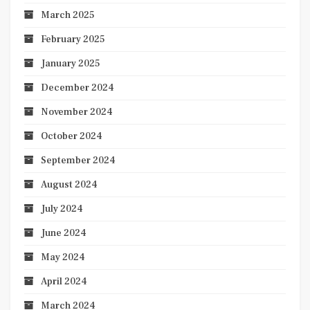
March 2025
February 2025
January 2025
December 2024
November 2024
October 2024
September 2024
August 2024
July 2024
June 2024
May 2024
April 2024
March 2024