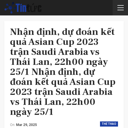
Nhận định, dự đoán kết
quả Asian Cup 2023
trận Saudi Arabia vs
Thái Lan, 22h00 ngày
25/1 Nhận định, dự
đoán kết quả Asian Cup
2023 trận Saudi Arabia
vs Thái Lan, 22h00
ngày 25/1
THỂ THAO
On
Mar 29, 2025