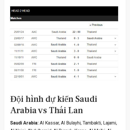
Đội hình dự kiến Saudi
Arabia vs Thái Lan
Saudi Arabia:
Al Kassar, Al Bulayhi, Tambakti, Lajami,