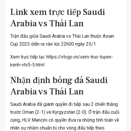
Link xem trực tiếp Saudi
Arabia vs Thái Lan
Trận đấu giữa Saudi Arabia vs Thái Lan thuộc Asian
Cup 2023 diễn ra vào lúc 22h00 ngày 25/1.
Xem trực tiếp tại: https://vtvgo.vn/xem-truc-tuyen-
kenh-vtv5-5.html
Nhận định bóng đá Saudi
Arabia vs Thái Lan
Saudi Arabia đã giành quyền đi tiếp sau 2 chiến thắng
trước Oman (2-1) và Kyrgyzstan (2-0). Ở trận đấu cuối
cùng, HLV Mancini có quyền đưa ra những tính toán về
nhân sự nhằm chuẩn bị cho vòng đấu tiếp theo.