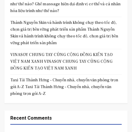
như thế nào? Ghế massage hiện đại định vị cơ thể và cá nhân
hóa liệu trình như thế nào?
Thành Nguyễn Skin và hành trình không chạy theo tốc độ,
chọn giá trị bền vững phát triển sản phẩm Thành Nguyễn
Skin và hành trình không chạy theo tốc độ, chọn giá trị bền
vững phát triển sản phẩm
VINASOY CHUNG TAY CÙNG CỘNG ĐỒNG KIẾN TẠO
VIỆT NAM XANH VINASOY CHUNG TAY CÙNG CỘNG
ĐỒNG KIẾN TẠO VIỆT NAM XANH
Taxi Tải Thành Hưng – Chuyển nhà, chuyển văn phòng trọn
gói A-Z Taxi Tải Thành Hưng – Chuyển nhà, chuyển văn
phòng trọn gói A-Z
Recent Comments