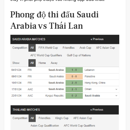
Phong độ thi đấu Saudi
Arabia vs Thái Lan