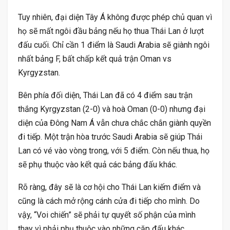
Tuy nhiên, đại diện Tây Á không được phép chủ quan vì
họ sẽ mất ngôi đầu bảng nếu họ thua Thái Lan ở lượt
đấu cuối. Chỉ cần 1 điểm là Saudi Arabia sẽ giành ngôi
nhất bảng F, bất chấp kết quả trận Oman vs
Kyrgyzstan.
Bên phía đối diện, Thái Lan đã có 4 điểm sau trận
thắng Kyrgyzstan (2-0) và hoà Oman (0-0) nhưng đại
diện của Đông Nam Á vẫn chưa chắc chắn giành quyền
đi tiếp. Một trận hòa trước Saudi Arabia sẽ giúp Thái
Lan có vé vào vòng trong, với 5 điểm. Còn nếu thua, họ
sẽ phụ thuộc vào kết quả các bảng đấu khác.
Rõ ràng, đây sẽ là cơ hội cho Thái Lan kiếm điểm và
cũng là cách mở rộng cánh cửa đi tiếp cho mình. Do
vậy, “Voi chiến” sẽ phải tự quyết số phận của mình
thay vì phải phụ thuộc vào những cặp đấu khác.