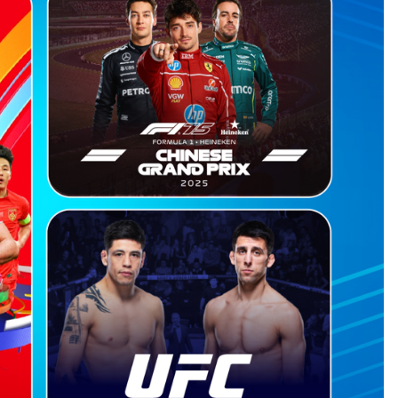
Quật Ngôi Mộ Cổ Nghìn Năm Tuổi
Bí Quyết Giúp Thương Hiệ
Tại Một Công Trường,…
Chinh Phục 1 Triệu 
ĐỜI SỐNG
THẾ GIỚI
ư Malta – Cơ Hội Trở Thành Công
9 Hồ Nước Sâu Nhất Trên Th
Dân Châu Âu Dễ…
Nước Sâu Nhất Trên
ĐỜI SỐNG
PHÁP LUẬT
gày Giờ Hướng Xuất Hành Cho
Nữ Tài Xế ‘ma Men’ Lái Xe 