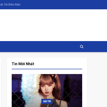
ản Và Điều Kiện
Tin Mới Nhất
ĐỜI SỐNG