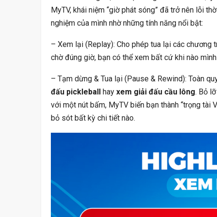
Nhận Định, Dự Đoán Kết Quả Asian Cup
Litt
MyTV, khái niệm “giờ phát sóng” đã trở nên lỗi th
2023 Trận Iraq Vs Việt…
nghiệm của mình nhờ những tính năng nổi bật:
– Xem lại (Replay): Cho phép tua lại các chương 
chờ đúng giờ, bạn có thể xem bất cứ khi nào mình
– Tạm dừng & Tua lại (Pause & Rewind): Toàn quyề
đấu pickleball
hay
xem giải đấu cầu lông
. Bỏ l
THẾ GIỚI
với một nút bấm, MyTV biến bạn thành “trọng tài
Trái Đất Sẽ Tồn Tại Trong Bao Lâu Trước
Bí Ẩn
bỏ sót bất kỳ chi tiết nào.
Khi Bị Mặt Trời…
ĐỜI SỐNG