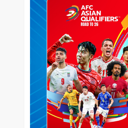
Bàn Ghế Hòa Phát – Sự Lựa Chọn Hàng
Khai 
Đầu Cho Không Gian Hiện…
GIẢI TRÍ
Lan Ngọc Xác Nhận Sẽ Đi Úc Du Học Sau
Định C
Khi Kết Thúc Hành…
THỂ THAO
Vụ Việc VĐV Thể Dục Dụng Cụ Bị ‘ăn
Xem N