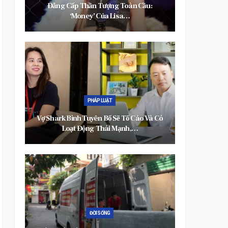
oàn Cầu:
Tết 2024: Món Đại Kỵ Không Nên Ăn, Biết
a…
Để Tránh Vận Đen Đeo…
GIẢI TRÍ
Tố Cáo Và Có
Mỹ Linh Và 5 ‘được’ Tại Chị Đẹp Đạp Gió
nh,…
Rẽ Sóng,…
THỂ THAO