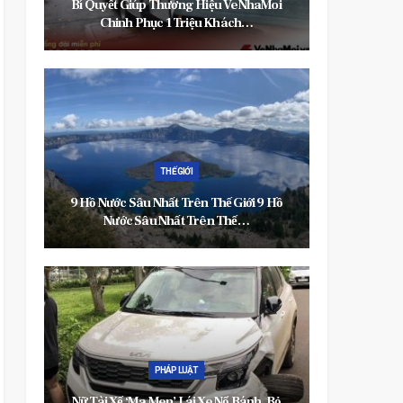
u VeNhaMoi
CLB Thành Công Nhất Lịch Sử Bóng Đá
Khách…
Trung Quốc Phải…
ĐỜI SỐNG
ế Giới 9 Hồ
Công Nghệ Tẩy Trắng Răng Hiện Đại Tại
 Thế…
Nha Khoa Đăng Lưu Công…
GIẢI TRÍ
Nổ Bánh, Bỏ
Khám Phá BST Giày Vải Nam Đẹp, Chất