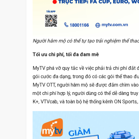
Người hâm mộ có thể tự tạo trải nghiệm thể tha
Tối ưu chi phí, tối đa đam mê
MyTV phá vỡ quy tắc về việc phải trả chi phí đắt 
gói cước đa dạng, trong đó có các gói thể thao đ
MyTV OTT, người hâm mộ sẽ được đắm chìm vào thế
một chi phí hợp lý, người dùng có thể dễ dàng tru
K+, VTVcab, và toàn bộ hệ thống kênh ON Sports,