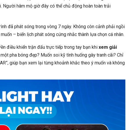
le Garden Spa Vươn Mình Thành
Đẳng Cấp Thần Tượng T
ời. Người hâm mộ giờ đây có thể chủ động hoàn toàn trải
VTM LG Clinic Nâng Tầm…
‘Money’ Của Lis
trình đã phát sóng trong vòng 7 ngày. Không còn cảnh phải ngồi
 muốn – biến lịch phát sóng cứng nhắc thành lựa chọn cá nhân.
n điều khiển trận đấu trực tiếp trong tay bạn khi
xem giải
ỡ một pha bóng đẹp? Muốn soi kỹ tình huống gây tranh cãi? Chỉ
THẾ GIỚI
PHÁP LUẬT
 VAR”, giúp bạn xem lại từng khoảnh khắc theo ý muốn và không
 Cây ‘hóa Thạch Sống’ Bị Đóng
Vợ Shark Bình Tuyên Bố Sẽ 
Băng Suốt 66…
Loạt Động Thái Mạ
ĐỜI SỐNG
ĐỜI SỐNG