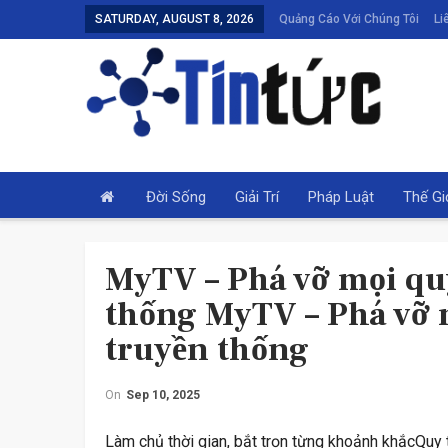
SATURDAY, AUGUST 8, 2026
Quảng Cáo Với Chúng Tôi
Li
Đời Sống
Giải Trí
Pháp Luật
Thế Gi
MyTV – Phá vỡ mọi quy
thống MyTV – Phá vỡ 
truyền thống
On
Sep 10, 2025
THỂ THAO
Làm chủ thời gian, bắt trọn từng khoảnh khắcQuy tắ