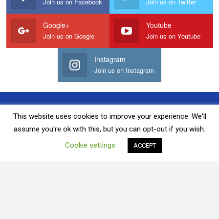
Join us on Facebook
Join us on Twitter
Google+
Youtube
Join us on Google
Join us on Youtube
Instagram
Join us on Instagram
Quảng Cáo Với Chúng Tôi
Liên Hệ Chúng Tôi
This website uses cookies to improve your experience. We'll
assume you're ok with this, but you can opt-out if you wish.
Khước Từ
Chính Sách Bảo Mật
Cookie settings
ACCEPT
Sơ Đồ Trang Web
Điều Khoản Và Điều Kiện
© 2026 - Tin tức. Đã đăng ký Bản quyền.
Terms and Conditions
-
Privacy Policy