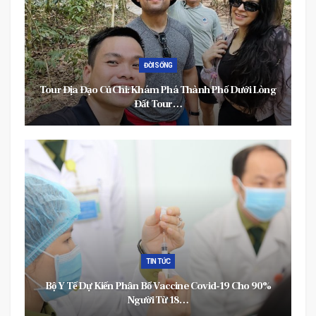
ĐỜI SỐNG
Tour Địa Đạo Củ Chi: Khám Phá Thành Phố Dưới Lòng
Đất Tour…
TIN TỨC
Bộ Y Tế Dự Kiến Phân Bổ Vaccine Covid-19 Cho 90%
Người Từ 18…