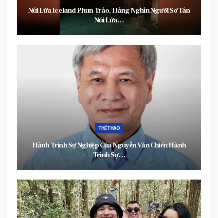
Núi Lửa Iceland Phun Trào, Hàng Nghìn Người Sơ Tán
Núi Lửa…
THỂ THAO
Hành Trình Sự Nghiệp Của Nguyễn Văn Chiến Hành
Trình Sự…