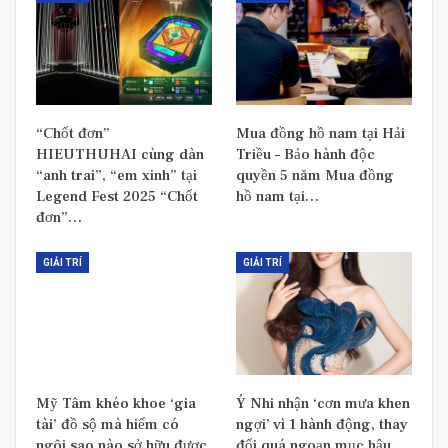
“Chốt đơn”
Mua đồng hồ nam tại Hải
HIEUTHUHAI cùng dàn
Triều – Bảo hành độc
“anh trai”, “em xinh” tại
quyền 5 năm Mua đồng
Legend Fest 2025 “Chốt
hồ nam tại…
đơn”…
GIẢI TRÍ
GIẢI TRÍ
Mỹ Tâm khéo khoe ‘gia
Ý Nhi nhận ‘cơn mưa khen
tài’ đồ sộ mà hiếm có
ngợi’ vì 1 hành động, thay
ngôi sao nào sở hữu được,
đổi quá ngoạn mục hậu…