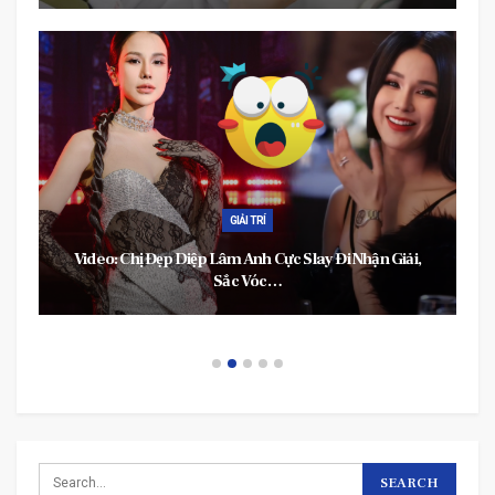
GIẢI TRÍ
Video: Chị Đẹp Diệp Lâm Anh Cực Slay Đi Nhận Giải,
Sắc Vóc…