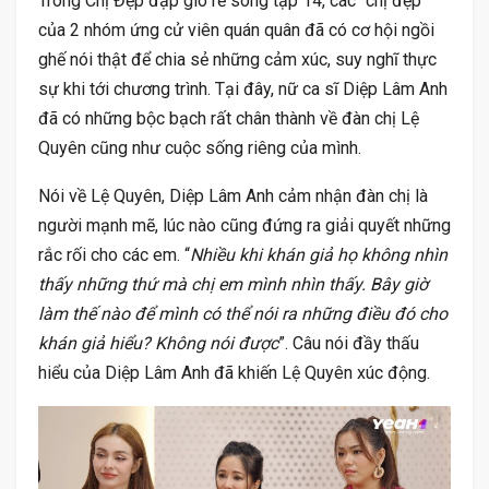
Trong Chị Đẹp đạp gió rẽ sóng tập 14, các “chị đẹp”
của 2 nhóm ứng cử viên quán quân đã có cơ hội ngồi
ghế nói thật để chia sẻ những cảm xúc, suy nghĩ thực
sự khi tới chương trình. Tại đây, nữ ca sĩ Diệp Lâm Anh
đã có những bộc bạch rất chân thành về đàn chị Lệ
Quyên cũng như cuộc sống riêng của mình.
Nói về Lệ Quyên, Diệp Lâm Anh cảm nhận đàn chị là
người mạnh mẽ, lúc nào cũng đứng ra giải quyết những
rắc rối cho các em. “
Nhiều khi khán giả họ không nhìn
thấy những thứ mà chị em mình nhìn thấy. Bây giờ
làm thế nào để mình có thể nói ra những điều đó cho
khán giả hiểu? Không nói được
”. Câu nói đầy thấu
hiểu của Diệp Lâm Anh đã khiến Lệ Quyên xúc động.