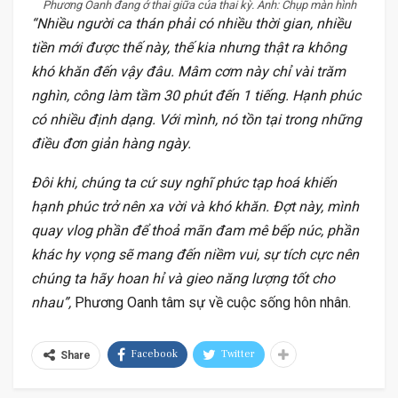
Phương Oanh đang ở thai giữa của thai kỳ. Ảnh: Chụp màn hình
“Nhiều người ca thán phải có nhiều thời gian, nhiều
tiền mới được thế này, thế kia nhưng thật ra không
khó khăn đến vậy đâu. Mâm cơm này chỉ vài trăm
nghìn, công làm tầm 30 phút đến 1 tiếng. Hạnh phúc
có nhiều định dạng. Với mình, nó tồn tại trong những
điều đơn giản hàng ngày.
Đôi khi, chúng ta cứ suy nghĩ phức tạp hoá khiến
hạnh phúc trở nên xa vời và khó khăn. Đợt này, mình
quay vlog phần để thoả mãn đam mê bếp núc, phần
khác hy vọng sẽ mang đến niềm vui, sự tích cực nên
chúng ta hãy hoan hỉ và gieo năng lượng tốt cho
nhau”,
Phương Oanh tâm sự về cuộc sống hôn nhân.
Facebook
Twitter
Share