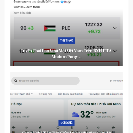
ĐỜI SỐNG
XH FIFA,
Đặt Vé Máy Bay – Nhận Ngay Phụ Kiện Công Nghệ 
Cấp Baseus…
ĐỜI SỐNG