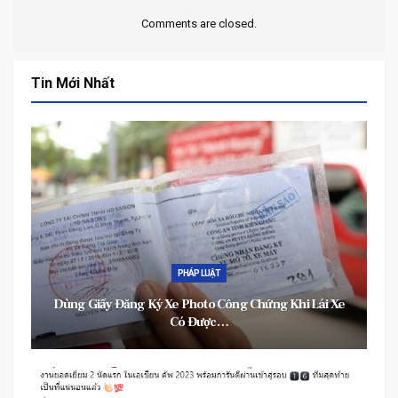
Comments are closed.
Tin Mới Nhất
PHÁP LUẬT
hi Lái Xe
Quy Trình ‘bán Hoa’ Tinh Vi Và Sặc Mùi Tiền Của