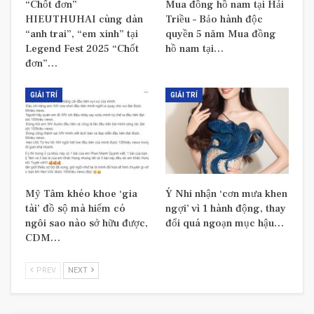
“Chốt đơn”
Mua đồng hồ nam tại Hải
HIEUTHUHAI cùng dàn
Triều – Bảo hành độc
“anh trai”, “em xinh” tại
quyền 5 năm Mua đồng
Legend Fest 2025 “Chốt
hồ nam tại…
đơn”…
GIẢI TRÍ
GIẢI TRÍ
Mỹ Tâm khéo khoe ‘gia
Ý Nhi nhận ‘cơn mưa khen
tài’ đồ sộ mà hiếm có
ngợi’ vì 1 hành động, thay
ngôi sao nào sở hữu được,
đổi quá ngoạn mục hậu…
CDM…
PREV
NEXT