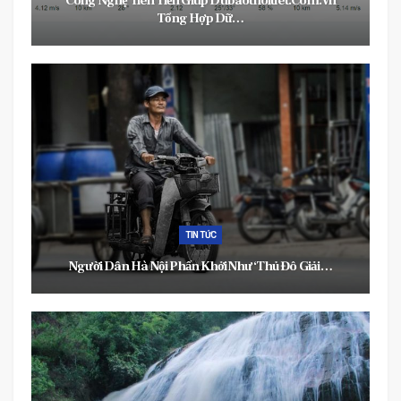
t.com.vn
Nội Thất Hòa Phát – Thương Hiệu Quốc Dân Đồn
Hành Cùng…
ĐỜI SỐNG
Thiên Mộc Hương – Gửi Gắm Bình An, Xua Tan Vậ
ô Giải…
Hạn…