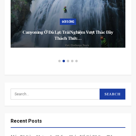
TIN TỨC
hác Đầy
TP.HCM Đề Xuất Tiêm Nhắc Lại Mũi 3 Vắc Xin Covid
Cho Nhóm…
Recent Posts