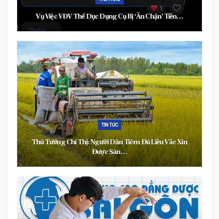
Vụ Việc VĐV Thể Dục Dụng Cụ Bị ‘ăn Chặn’ Tiền…
TIN TỨC
Thủ Tướng Chỉ Thị: Người Dân Tiêm Đủ Liều Vắc Xin
Được Sản…