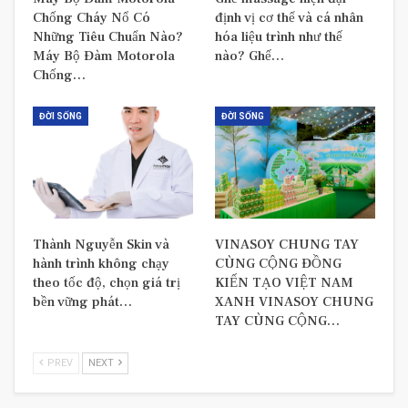
Chống Cháy Nổ Có
định vị cơ thể và cá nhân
Những Tiêu Chuẩn Nào?
hóa liệu trình như thế
Máy Bộ Đàm Motorola
nào? Ghế…
Chống…
ĐỜI SỐNG
ĐỜI SỐNG
Thành Nguyễn Skin và
VINASOY CHUNG TAY
hành trình không chạy
CÙNG CỘNG ĐỒNG
theo tốc độ, chọn giá trị
KIẾN TẠO VIỆT NAM
bền vững phát…
XANH VINASOY CHUNG
TAY CÙNG CỘNG…
PREV
NEXT