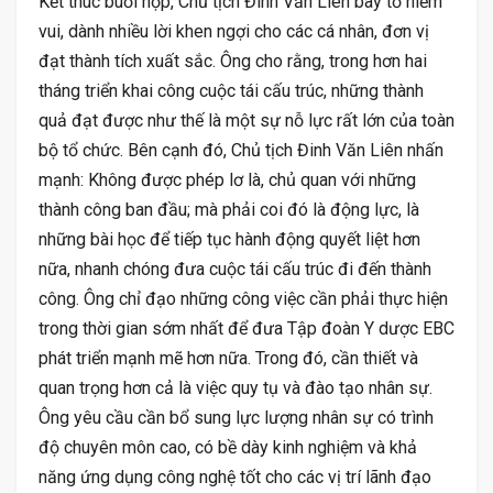
Kết thúc buổi họp, Chủ tịch Đinh Văn Liên bày tỏ niềm
vui, dành nhiều lời khen ngợi cho các cá nhân, đơn vị
đạt thành tích xuất sắc. Ông cho rằng, trong hơn hai
tháng triển khai công cuộc tái cấu trúc, những thành
quả đạt được như thế là một sự nỗ lực rất lớn của toàn
bộ tổ chức. Bên cạnh đó, Chủ tịch Đinh Văn Liên nhấn
mạnh: Không được phép lơ là, chủ quan với những
thành công ban đầu; mà phải coi đó là động lực, là
những bài học để tiếp tục hành động quyết liệt hơn
nữa, nhanh chóng đưa cuộc tái cấu trúc đi đến thành
công. Ông chỉ đạo những công việc cần phải thực hiện
trong thời gian sớm nhất để đưa Tập đoàn Y dược EBC
phát triển mạnh mẽ hơn nữa. Trong đó, cần thiết và
quan trọng hơn cả là việc quy tụ và đào tạo nhân sự.
Ông yêu cầu cần bổ sung lực lượng nhân sự có trình
độ chuyên môn cao, có bề dày kinh nghiệm và khả
năng ứng dụng công nghệ tốt cho các vị trí lãnh đạo