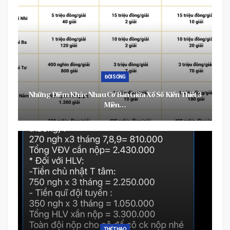
ĐỜI SỐNG
Những Điểm Khác Nhau Cơ Bản Giữa Xổ Số Kiến Thiết 3
Miền…
THỂ THAO