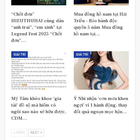
“Chốt đơn”
Mua đồng hồ nam tại Hải
HIEUTHUHAI cùng dàn
Triều – Bảo hành độc
“anh trai”, “em xinh” tại
quyền 5 năm Mua đồng
Legend Fest 2025 “Chốt
hồ nam tại…
đơn”…
GIẢI TRÍ
GIẢI TRÍ
Mỹ Tâm khéo khoe ‘gia
Ý Nhi nhận ‘cơn mưa khen
tài’ đồ sộ mà hiếm có
ngợi’ vì 1 hành động, thay
ngôi sao nào sở hữu được,
đổi quá ngoạn mục hậu…
CDM…
PREV
NEXT