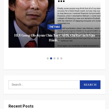
THỂ THAO
HLV Gong Oh-Kyun Chia Tay CAHN, Chỉ Ra Cách Vận
Hành…
Recent Posts