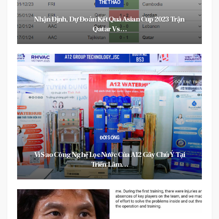
THỂ THAO
Nhận Định, Dự Đoán Kết Quả Asian Cup 2023 Trận
Qatar Vs…
ĐỜI SỐNG
Vì Sao Công Nghệ Lọc Nước Của A12 Gây Chú Ý Tại
Triển Lãm…