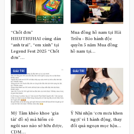
“Chốt đơn”
Mua đồng hồ nam tại Hải
HIEUTHUHAI cùng dàn
Triều – Bảo hành độc
“anh trai”, “em xinh” tại
quyền 5 năm Mua đồng
Legend Fest 2025 “Chốt
hồ nam tại…
đơn”…
GIẢI TRÍ
GIẢI TRÍ
Mỹ Tâm khéo khoe ‘gia
Ý Nhi nhận ‘cơn mưa khen
tài’ đồ sộ mà hiếm có
ngợi’ vì 1 hành động, thay
ngôi sao nào sở hữu được,
đổi quá ngoạn mục hậu…
CDM…