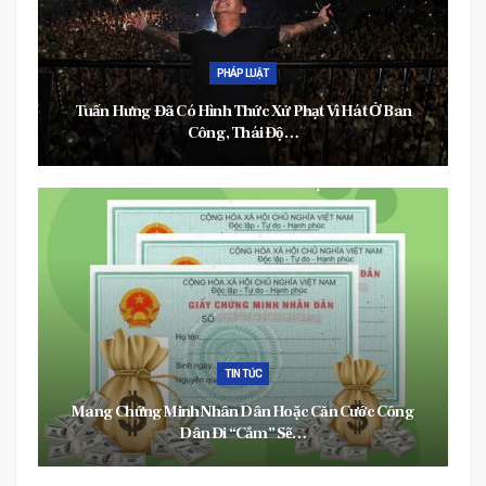
PHÁP LUẬT
Tuấn Hưng Đã Có Hình Thức Xử Phạt Vì Hát Ở Ban
Công, Thái Độ…
TIN TỨC
Mang Chứng Minh Nhân Dân Hoặc Căn Cước Công
Dân Đi “cắm” Sẽ…