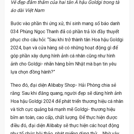
Vẻ đẹp đằm thắm của hai tân Á hậu Goldgi trong tà
áo dài Việt Nam
Bước vào phần thi ứng xử, thí sinh mang số báo danh
034 Phùng Ngọc Thanh đã có phần trả lời đầy thuyết
phục cho câu hỏi: “Sau khi trở thành tân Hoa hậu Goldgi
2024, bạn và cửa hàng sẽ có những hoạt động gì để
góp phần xây dựng hình ảnh cá nhân cũng như hình
ảnh cho Goldgi- nhãn hàng bỉm Nhật mà bạn tin yêu
lựa chọn đồng hành?”
Theo đó, đại diện Alibaby Shop- Hải Phòng chia sẻ
rằng: Sau khi đăng quang, người đẹp sẽ dùng hình ảnh
Hoa hậu Goldgi 2024 để phát triển thương hiệu cá nhân
và tích cực quảng bá mạnh mẽ Goldgi- thương hiệu
bỉm an toàn, cao cấp, chất lượng. Để thực hiện được
điều đó, đại diện Alibaby sẽ thực hiện các hoạt động
như tổ chức hội thảo, phát miếng dùng thử,… Nhờ vậy,