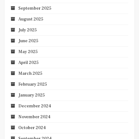
September 2025
August 2025
July 2025
June 2025
May 2025
April 2025
March 2025
February 2025
January 2025
December 2024
November 2024
October 2024
September 2024