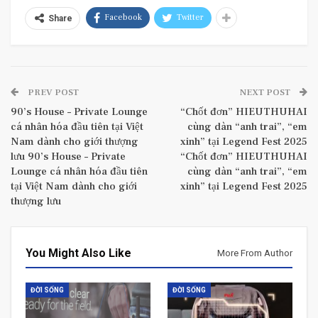
Facebook
Twitter
Share
PREV POST
NEXT POST
90’s House – Private Lounge
“Chốt đơn” HIEUTHUHAI
cá nhân hóa đầu tiên tại Việt
cùng dàn “anh trai”, “em
Nam dành cho giới thượng
xinh” tại Legend Fest 2025
lưu 90’s House – Private
“Chốt đơn” HIEUTHUHAI
Lounge cá nhân hóa đầu tiên
cùng dàn “anh trai”, “em
tại Việt Nam dành cho giới
xinh” tại Legend Fest 2025
thượng lưu
You Might Also Like
More From Author
ĐỜI SỐNG
ĐỜI SỐNG