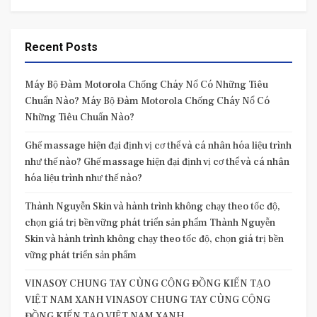
Recent Posts
Máy Bộ Đàm Motorola Chống Cháy Nổ Có Những Tiêu
Chuẩn Nào? Máy Bộ Đàm Motorola Chống Cháy Nổ Có
Những Tiêu Chuẩn Nào?
Ghế massage hiện đại định vị cơ thể và cá nhân hóa liệu trình
như thế nào? Ghế massage hiện đại định vị cơ thể và cá nhân
hóa liệu trình như thế nào?
Thành Nguyễn Skin và hành trình không chạy theo tốc độ,
chọn giá trị bền vững phát triển sản phẩm Thành Nguyễn
Skin và hành trình không chạy theo tốc độ, chọn giá trị bền
vững phát triển sản phẩm
VINASOY CHUNG TAY CÙNG CỘNG ĐỒNG KIẾN TẠO
VIỆT NAM XANH VINASOY CHUNG TAY CÙNG CỘNG
ĐỒNG KIẾN TẠO VIỆT NAM XANH