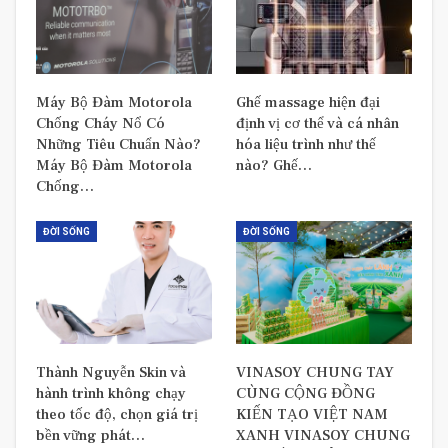
Máy Bộ Đàm Motorola
Ghế massage hiện đại
Chống Cháy Nổ Có
định vị cơ thể và cá nhân
Những Tiêu Chuẩn Nào?
hóa liệu trình như thế
Máy Bộ Đàm Motorola
nào? Ghế…
Chống…
ĐỜI SỐNG
ĐỜI SỐNG
Thành Nguyễn Skin và
VINASOY CHUNG TAY
hành trình không chạy
CÙNG CỘNG ĐỒNG
theo tốc độ, chọn giá trị
KIẾN TẠO VIỆT NAM
bền vững phát…
XANH VINASOY CHUNG