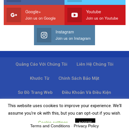
Google+
Youtube
Join us on Google
Join us on Youtube
Instagram
Join us on Instagram
Quảng Cáo Với Chúng Tôi
Liên Hệ Chúng Tôi
Khước Từ
Chính Sách Bảo Mật
Sơ Đồ Trang Web
Điều Khoản Và Điều Kiện
This website uses cookies to improve your experience. We'll
© 2026 - Tin tức. Đã đăng ký Bản quyền.
assume you're ok with this, but you can opt-out if you wish.
Cookie settings
ACCEPT
Terms and Conditions
-
Privacy Policy