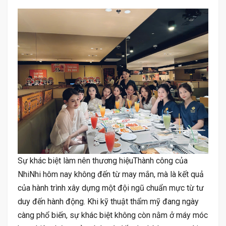
Sự khác biệt làm nên thương hiệuThành công của
NhiNhi hôm nay không đến từ may mắn, mà là kết quả
của hành trình xây dựng một đội ngũ chuẩn mực từ tư
duy đến hành động. Khi kỹ thuật thẩm mỹ đang ngày
càng phổ biến, sự khác biệt không còn nằm ở máy móc