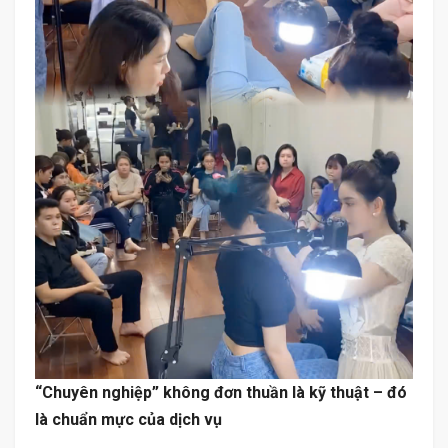
“Chuyên nghiệp” không đơn thuần là kỹ thuật – đó
là chuẩn mực của dịch vụ