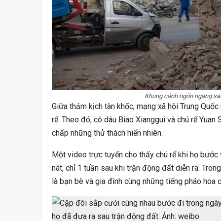
Mỹ Linh Từng Xin Loại Sớm Tại Chị Đẹp
Thịt T
Với Lý Do Xót Xa, Viết…
Th
ĐỜI SỐNG
Khung cảnh ngổn ngang sau
Giữa thảm kịch tàn khốc, mạng xã hội Trung Quốc
Nên Mua Đồng Hồ Định Vị Trẻ Em Loại
Ninh Dươ
rể. Theo đó, cô dâu Biao Xianggui và chú rể Yuan S
Nào Tốt? Mua Ở Đâu? Nên…
Ngh
chấp những thử thách hiển nhiên.
Một video trực tuyến cho thấy chú rể khi họ bướ
nát, chỉ 1 tuần sau khi trận động đất diễn ra. Tr
là bạn bè và gia đình cùng những tiếng pháo hoa 
ĐỜI SỐNG
Vì Sao Cách Vay Tiền Bằng Cà Vẹt Xe Máy
Bí Quyết