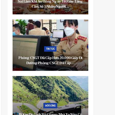
t Gây Tăng
Video: Hậu Trường Diễn Xuất ‘thần Sầu’
i…
Của Trang…
ĐỜI SỐNG
0 Giấy Đi
Kiệt Tác Trang Sức Kim Cương Vĩnh
Cấp…
Cara: Nghệ Thuật Trong…
ĐỜI SỐNG
 Xe Nào Có
Những Chính Sách Mới Quan Trọng Có