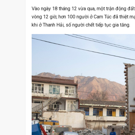
TP HCM Lên Kế Hoạch Mở Lại Xe Khách
Asian
Vào ngày 18 tháng 12 vừa qua, một trận động đất 
Liên Tỉnh Từ Tháng 11 TP…
Ind
vòng 12 giờ, hơn 100 người ở Cam Túc đã thiệt mạn
khi ở Thanh Hải, số người chết tiếp tục gia tăng.
PHÁP LUẬT
NÓNG: Chính Sách Về Tiền Lương Công
Tử Vi
Chức Có Nhiều Thay Đổi…
30/1/
GIẢI TRÍ