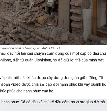
râu Gác Bếp Tây Bắc – Cách
Sai Lầm Khi Ăn Uống Ngày Tế
ưởng Thức Đúng Điệu…
Cân, Số 5 Nhiều Ngườ
GIẢI TRÍ
TIN TỨC
 trận động đất ở Trung Quốc. Ảnh: EPA-EFE
 mới đây nổi lên câu chuyện cảm động của một cặp cô dâu chú
ng Lan Ngọc Đi Du Học Khi Sự
Phòng CSGT Đã Cấp Hơn 20.00
hilong, đến từ quận Jishishan, họ đã giữ lời thề của mình bất
iệp Đang Ở Đỉnh Cao:…
Đường Phòng CSGT Đã 
c về phía một sân khấu được xây dựng đơn giản giữa đống đổ
ong đoạn video được chia sẻ, cặp đôi hạnh phúc khi vây quanh họ
chúc phúc cho hạnh phúc của họ.
ĐỜI SỐNG
ĐỜI SỐNG
 Luyện Võ Và Áp Dụng Võ Thuật
Bí Kíp Du Lịch Hà Giang: Nhà