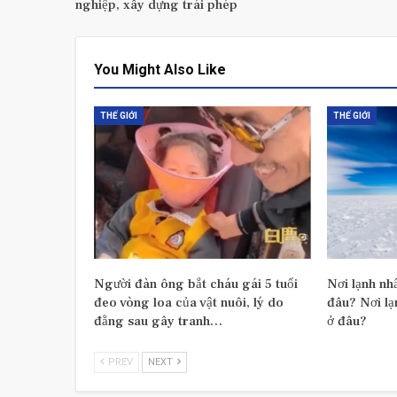
nghiệp, xây dựng trái phép
You Might Also Like
THẾ GIỚI
THẾ GIỚI
Người đàn ông bắt cháu gái 5 tuổi
Nơi lạnh nh
đeo vòng loa của vật nuôi, lý do
đâu? Nơi lạ
đằng sau gây tranh…
ở đâu?
PREV
NEXT