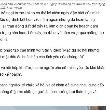
Cả cô dâu và chú rể đều cảm ơn vì sự giúp đỡ mà họ đã đưa ra sau trận động
ào Đời Sống: Chia Sẻ…
Dịch Vụ Tốt Nhất Mà
đất. Ảnh: weibo
trở ngại trước khi họ có thể kỷ niệm ngày đặc biệt của mình.
 đầu dự định kết hôn vào năm ngoái nhưng đã hoãn lại sự
i lại, trận động đất đã xảy ra, làm gián đoạn kế hoạch đám
h trạng hỗn loạn. Lần này, họ đã quyết tâm vượt qua những thử
i lễ.
úc phức tạp của mình với Star Video: “Mặc dù sợ hãi nhưng
à một dấu ấn hoàn hảo cho tình yêu của chúng tôi”.
g và hồi hộp khi được cưới người phụ nữ mình yêu. Dù khó khăn
eo kế hoạch”.
doanh nghiệp, tổ chức xã hội và cá nhân đã cùng nhau cung cấp
 thông điệp tới những người bị ảnh hưởng bởi thảm họa và