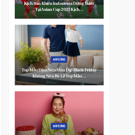
ừng Bước
TOP Quà Tặng Khai Trương Công Ty
ch…
Giúp Thu Hút Tài Lộc Và Gây…
TIN TỨC
ck Friday
Đi Tắm Sông, 3 Cháu Nhỏ Ở Hà Tĩnh Đuối
Mẫu…
Nước Thương Tâm Đi…
GIẢI TRÍ