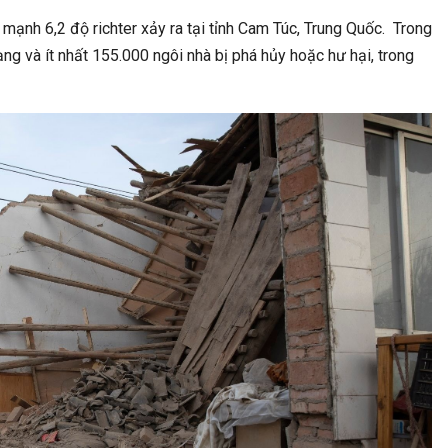
 Cup 2023: Thua Bạc Nhược
Kịch Bản Khiến Indonesia D
mạnh 6,2 độ richter xảy ra tại tỉnh Cam Túc, Trung Quốc. Trong
onesia, Tuyển Việt Nam…
Tại Asian Cup 2023 Kị
g và ít nhất 155.000 ngôi nhà bị phá hủy hoặc hư hại, trong
ĐỜI SỐNG
ĐỜI SỐNG
 12 Con Giáp Hôm Nay Ngày
Top Mẫu Đệm Nên Mua Dịp Bla
2024: Tuổi Mão Hãy Kiềm…
Không Nên Bỏ Lỡ Top 
ĐỜI SỐNG
ĐỜI SỐNG