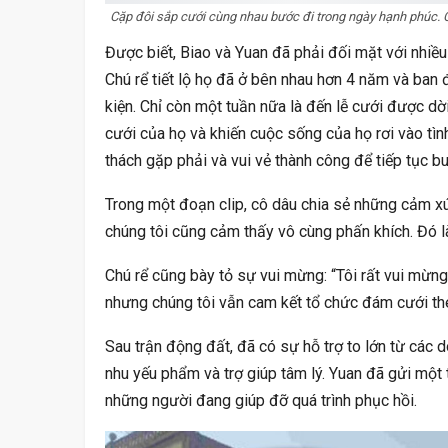
Cặp đôi sắp cưới cùng nhau bước đi trong ngày hạnh phúc. 
Vẫn “sống Khỏe”? Vì…
V
Được biết, Biao và Yuan đã phải đối mặt với nhiều 
Chú rể tiết lộ họ đã ở bên nhau hơn 4 năm và ban
kiện. Chỉ còn một tuần nữa là đến lễ cưới được dờ
cưới của họ và khiến cuộc sống của họ rơi vào tìn
thách gặp phải và vui vẻ thành công để tiếp tục buổ
Trong một đoạn clip, cô dâu chia sẻ những cảm x
chúng tôi cũng cảm thấy vô cùng phấn khích. Đó l
Chú rể cũng bày tỏ sự vui mừng: “Tôi rất vui mừn
nhưng chúng tôi vẫn cam kết tổ chức đám cưới th
Sau trận động đất, đã có sự hỗ trợ to lớn từ các 
nhu yếu phẩm và trợ giúp tâm lý. Yuan đã gửi một
những người đang giúp đỡ quá trình phục hồi.