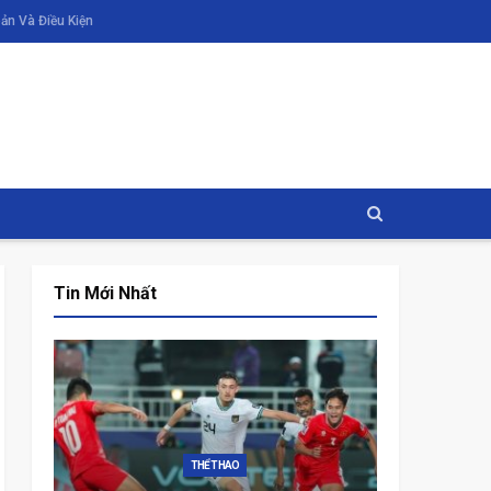
ản Và Điều Kiện
Tin Mới Nhất
ĐỜI SỐNG