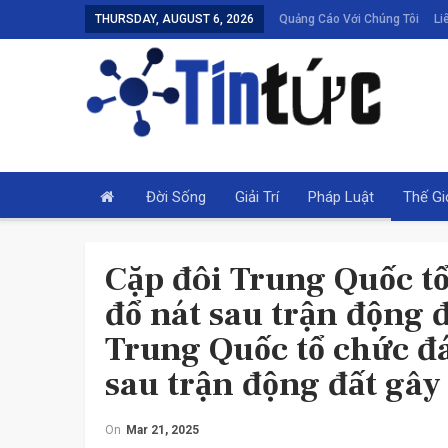
THURSDAY, AUGUST 6, 2026
Quảng Cáo Với Chúng Tôi
Li
Đời Sống
Giải Trí
Pháp Luật
Thế Gi
Cặp đôi Trung Quốc t
đổ nát sau trận động đ
Trung Quốc tổ chức đ
sau trận động đất gây 
TIN TỨC
On
Mar 21, 2025