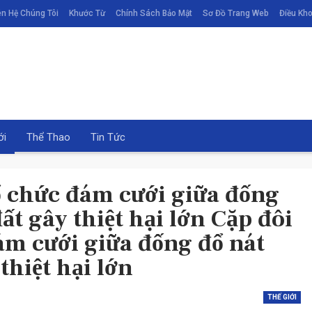
ên Hệ Chúng Tôi
Khước Từ
Chính Sách Bảo Mật
Sơ Đồ Trang Web
Điều Kho
ới
Thể Thao
Tin Tức
ổ chức đám cưới giữa đống
ất gây thiệt hại lớn Cặp đôi
ám cưới giữa đống đổ nát
thiệt hại lớn
THỂ THAO
THỂ THAO
THẾ GIỚI