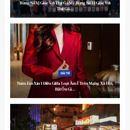
Bùng Nổ Vị Giác Với Thịt Gà Mỹ Bùng Nổ Vị Giác Với
Thịt Gà…
GIẢI TRÍ
Nam Em Xin 1 Điều Giữa Loạt Ầm Ĩ Trên Mạng Xã Hội,
Bất Ổn Gì…