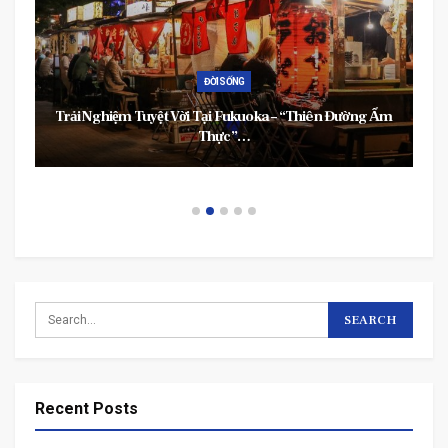
ĐỜI SỐNG
Trải Nghiệm Tuyệt Vời Tại Fukuoka – “Thiên Đường Ẩm
Thực”…
Recent Posts