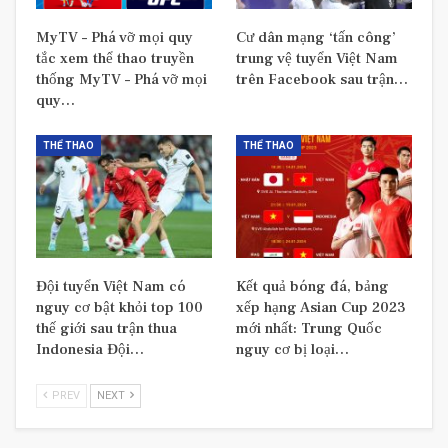
MyTV – Phá vỡ mọi quy
Cư dân mạng ‘tấn công’
tắc xem thể thao truyền
trung vệ tuyển Việt Nam
thống MyTV – Phá vỡ mọi
trên Facebook sau trận…
quy…
THỂ THAO
THỂ THAO
Đội tuyển Việt Nam có
Kết quả bóng đá, bảng
nguy cơ bật khỏi top 100
xếp hạng Asian Cup 2023
thế giới sau trận thua
mới nhất: Trung Quốc
Indonesia Đội…
nguy cơ bị loại…
PREV
NEXT